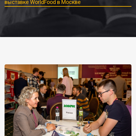
выставке WorldFood в Москве