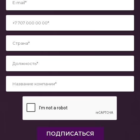
*
*
*
*