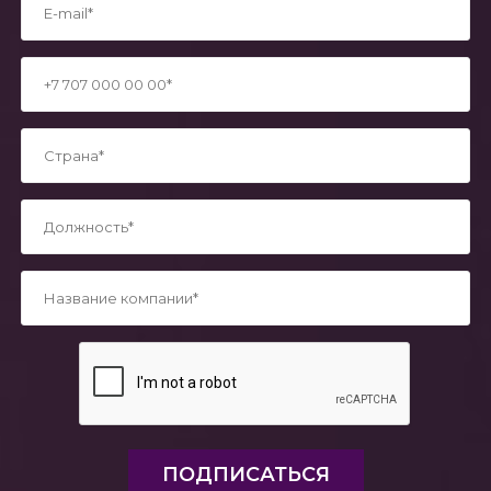
*
*
*
*