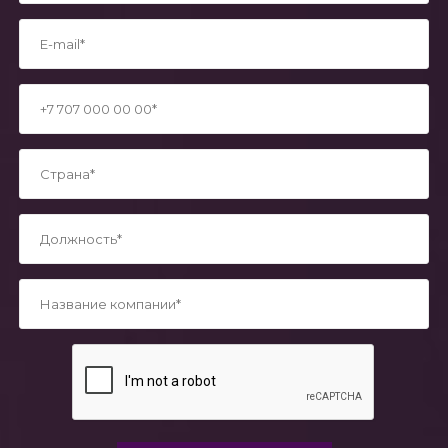
*
*
*
*
*