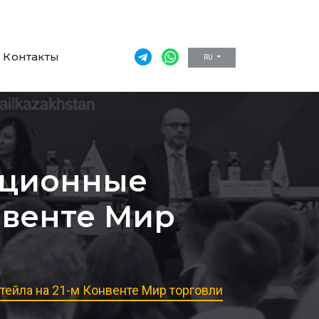
Контакты
RU
вационные
нвенте Мир
тейла на 21-м Конвенте Мир торговли