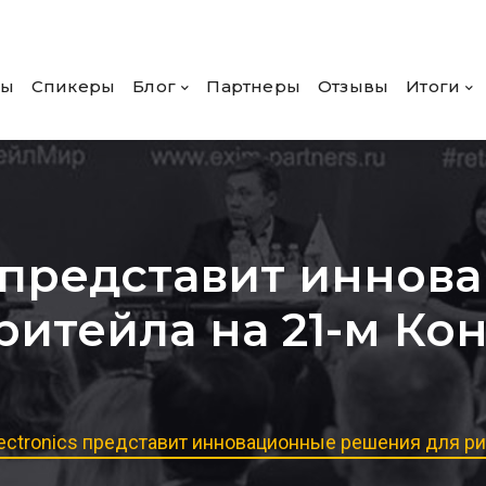
ры
Спикеры
Блог
Партнеры
Отзывы
Итоги
s представит инно
ритейла на 21-м Ко
ectronics представит инновационные решения для ри