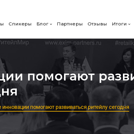
ры
Спикеры
Блог
Партнеры
Отзывы
Итоги
ции помогают разв
дня
 инновации помогают развиваться ритейлу сегодня