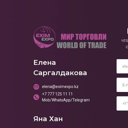
чт
Елена
*
Саргалдакова
*
elena@eximexpo.kz
+7 777 125 11 11
*
Mob/WhatsApp/Telegram
Яна Хан