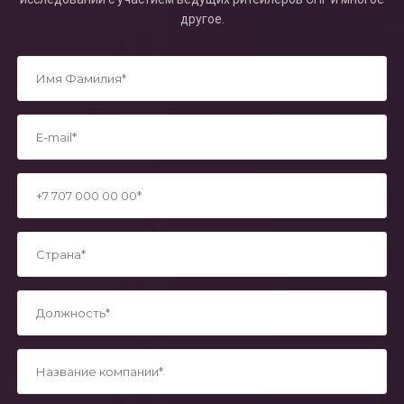
другое.
*
*
*
*
*
*