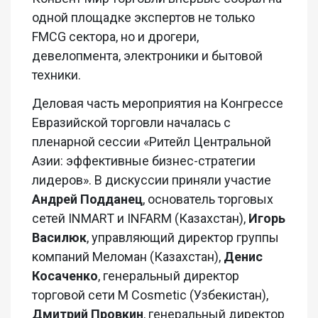
одной площадке экспертов не только
FMCG
сектора, но и
дрогери
,
девелопмента
, электроники и бытовой
техники.
Деловая часть мероприятия на Конгрессе
Евразийской торговли началась с
пленарной сессии «
Ри
тейл Центральной
Азии: эффективные бизнес-стратегии
лидеров». В дискуссии приняли участие
Андрей
Подданец
, основатель торговых
сетей INMART и INFARM (Казахстан),
Игорь
Василюк
,
управляющий директор группы
компаний Меломан (Казахстан),
Денис
Косаченко
,
генеральный директор
торговой сети M
Cosmetic
(Узбекистан),
Дмитрий
Провкин
,
генеральный директор