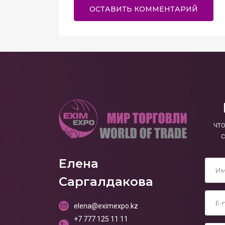
чт
Елена
*
Саргалдакова
*
elena@eximexpo.kz
+7 777 125 11 11