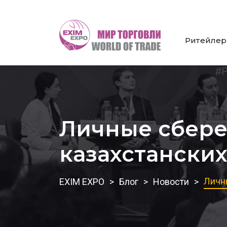
Ритейле
Личные сбере
казахстански
Личн
EXIM EXPO
Блог
Новости