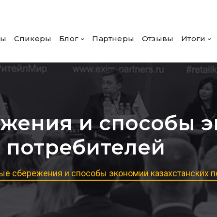
ры
Спикеры
Блог
Партнеры
Отзывы
Итоги
жения и способы 
х потребителей
ые сбережения и способы экономии казахстанских п