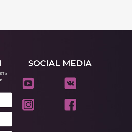
И
SOCIAL MEDIA
ать
й